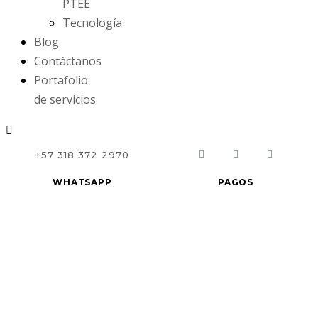
PTEE
Tecnología
Blog
Contáctanos
Portafolio
de servicios
F
Y
I
+57 318 372 2970
a
o
n
c
u
s
e
t
t
WHATSAPP
PAGOS
b
u
a
o
b
g
o
e
r
k
a
m